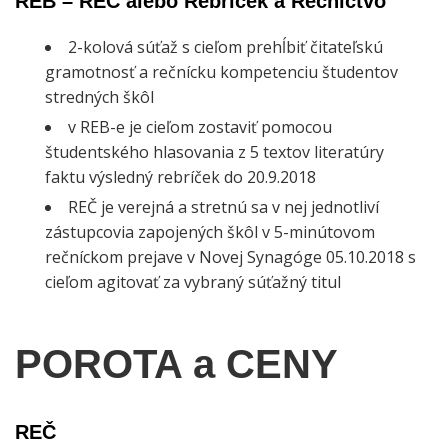
REB – REČ alebo Rebríček a Rečníctvo
2-kolová súťaž s cieľom prehĺbiť čitateľskú
gramotnosť a rečnícku kompetenciu študentov
stredných škôl
v REB-e je cieľom zostaviť pomocou
študentského hlasovania z 5 textov literatúry
faktu výsledný rebríček do 20.9.2018
REČ je verejná a stretnú sa v nej jednotliví
zástupcovia zapojených škôl v 5-minútovom
rečníckom prejave v Novej Synagóge 05.10.2018 s
cieľom agitovať za vybraný súťažný titul
POROTA a CENY
REČ