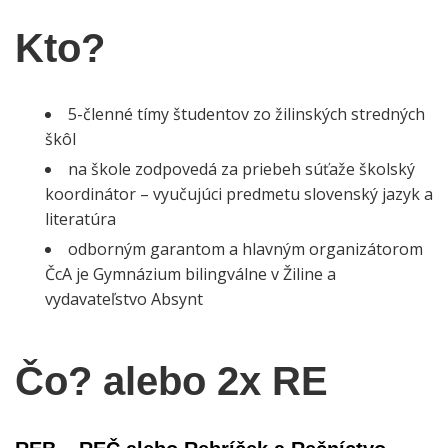
Kto?
5-členné tímy študentov zo žilinských stredných
škôl
na škole zodpovedá za priebeh súťaže školský
koordinátor – vyučujúci predmetu slovenský jazyk a
literatúra
odborným garantom a hlavným organizátorom
ČcA je Gymnázium bilingválne v Žiline a
vydavateľstvo Absynt
Čo? alebo 2x RE